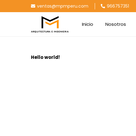
ventas@mpmperu.com
966757351
Inicio
Nosotros
Hello world!